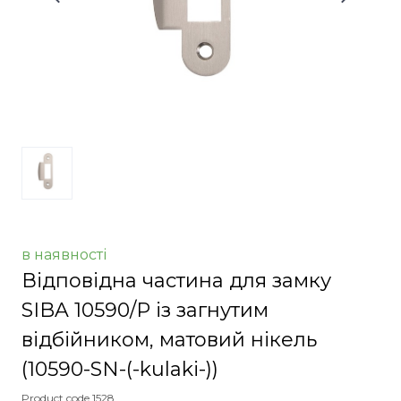
в наявності
Відповідна частина для замку
SIBA 10590/P із загнутим
відбійником, матовий нікель
(10590-SN-(-kulaki-))
Product code 1528