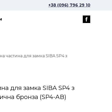
+38 (096) 796 29 10
и
на частина для замка SIBA SP4 з
на для замка SIBA SP4 з
тична бронза
(SP4-АВ)