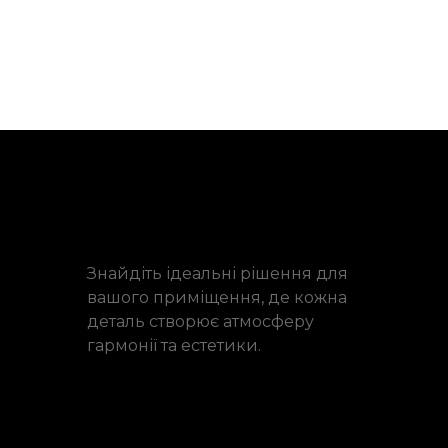
Знайдіть ідеальні рішення для
вашого приміщення, де кожна
деталь створює атмосферу
гармонії та естетики.