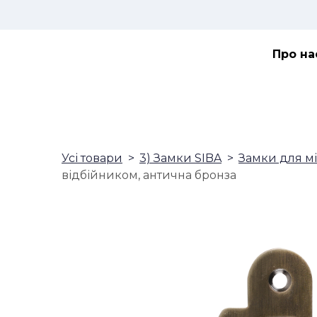
Про на
Усі товари
3) Замки SIBA
Замки для м
відбійником, антична бронза