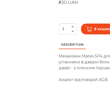
₴30 UAH
В кошик
DESCRIPTION
Механізми Mates SP4 для
установки в дверні блок
двері - з плоским торце
Аналог відповідей AGB.