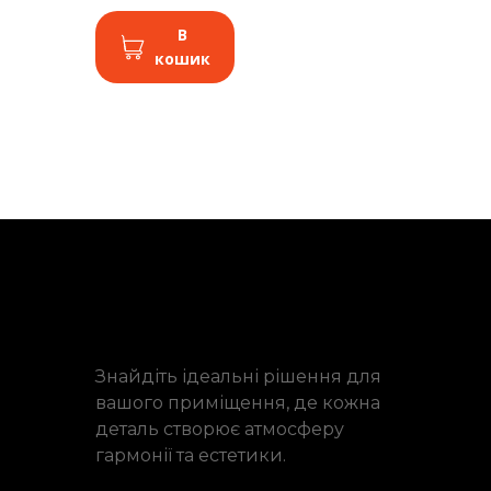
В
кошик
Знайдіть ідеальні рішення для
вашого приміщення, де кожна
деталь створює атмосферу
гармонії та естетики.