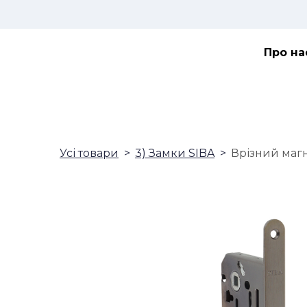
Про на
Усі товари
3) Замки SIBA
Врізний магн