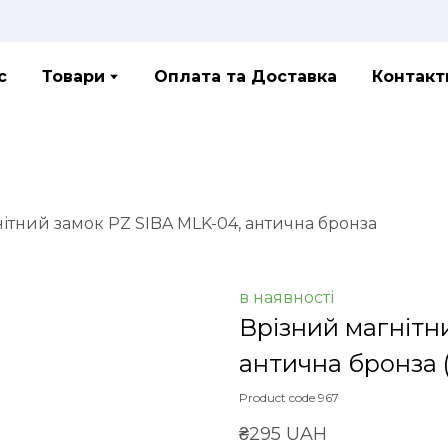
с
Товари
Оплата та Доставка
Контакт
ітний замок PZ SIBA MLK-04, антична бронза
в наявності
Врізний магнітн
антична бронза
Product code 967
₴295 UAH