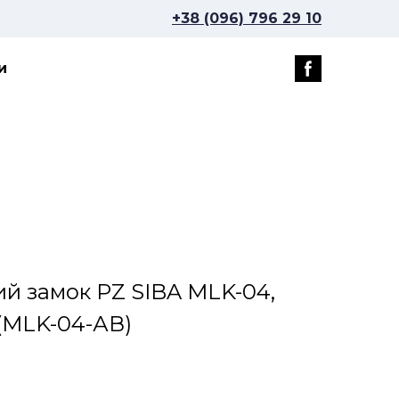
+38 (096) 796 29 10
и
ий замок PZ SIBA MLK-04,
(MLK-04-АВ)