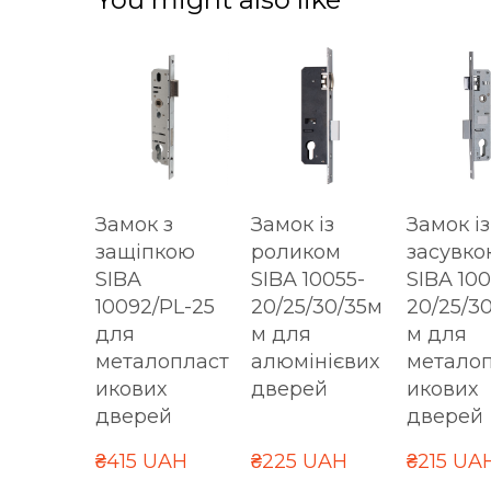
Замок з
Замок із
Замок із
защіпкою
роликом
засувко
SIBA
SIBA 10055-
SIBA 10
10092/PL-25
20/25/30/35м
20/25/3
для
м для
м для
металопласт
алюмінієвих
метало
икових
дверей
икових
дверей
дверей
₴415 UAH
₴225 UAH
₴215 UA