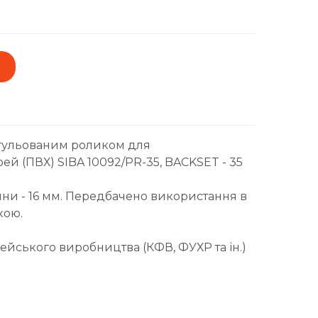
егульованим роликом для
й (ПВХ) SIBA 10092/PR-35, BACKSET - 35
ни - 16 мм. Передбачено використання в
кою.
ейського виробництва (КФВ, ФУХР та ін.)