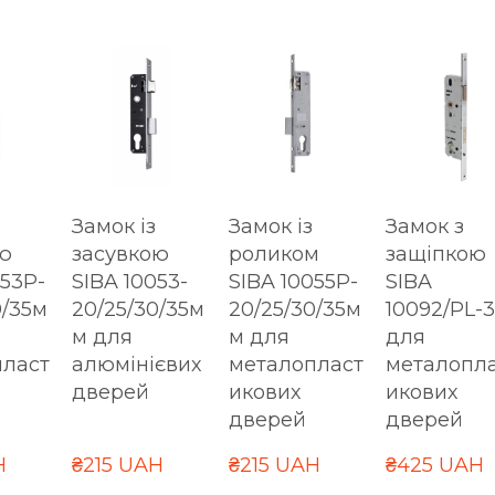
Замок із
Замок із
Замок з
ю
засувкою
роликом
защіпкою
053P-
SIBA 10053-
SIBA 10055P-
SIBA
0/35м
20/25/30/35м
20/25/30/35м
10092/PL-3
м для
м для
для
пласт
алюмінієвих
металопласт
металопл
дверей
икових
икових
дверей
дверей
H
₴215 UAH
₴215 UAH
₴425 UAH