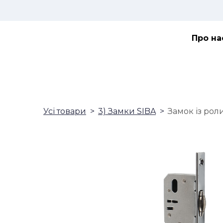
Про на
Усі товари
3) Замки SIBA
Замок із рол