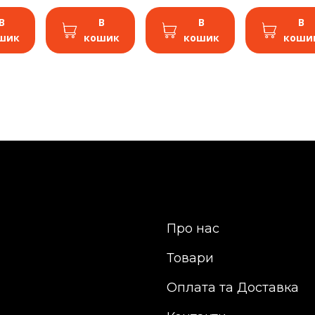
В
В
В
В
шик
кошик
кошик
коши
Про нас
Товари
Оплата та Доставка