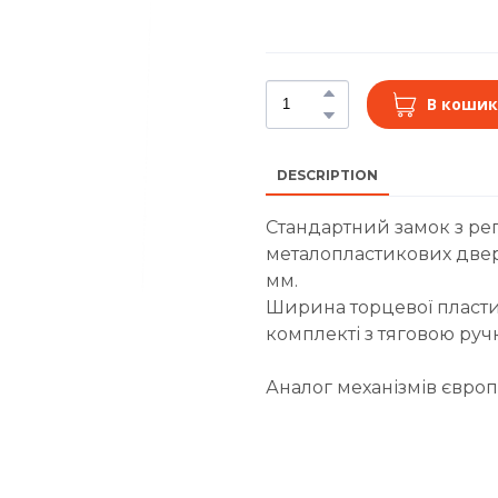
В кошик
DESCRIPTION
Стандартний замок з р
металопластикових двере
мм.
Ширина торцевої пласти
комплекті з тяговою руч
Аналог механізмів європ