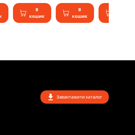
В
В
В
к
кошик
кошик
кошик
Завантажити каталог