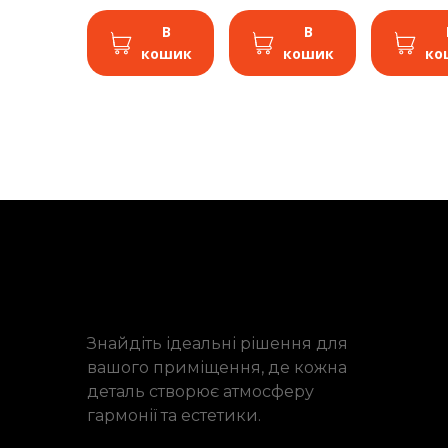
В
В
кошик
кошик
ко
Знайдіть ідеальні рішення для
вашого приміщення, де кожна
деталь створює атмосферу
гармонії та естетики.