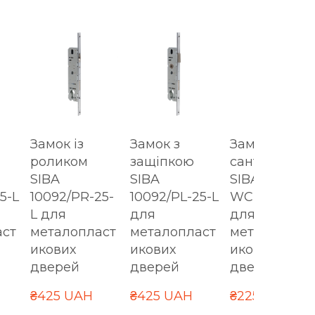
Замок із
Замок з
Замок
роликом
защіпкою
сантехнічни
SIBA
SIBA
SIBA 10069 P
5-L
10092/PR-25-
10092/PL-25-L
WC-20/25/35
L для
для
для
аст
металопласт
металопласт
металоплас
икових
икових
икових
дверей
дверей
дверей
₴425 UAH
₴425 UAH
₴225 UAH