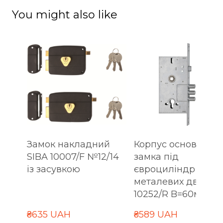
You might also like
Замок накладний
Корпус основного
SIBA 10007/F №12/14
замка під
із засувкою
євроциліндр для
металевих дверей
10252/R B=60мм
₴635 UAH
₴589 UAH