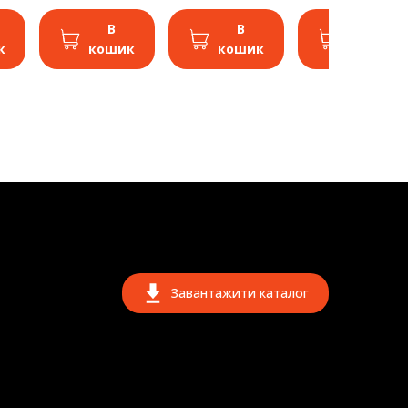
В
В
В
к
кошик
кошик
кошик
Завантажити каталог