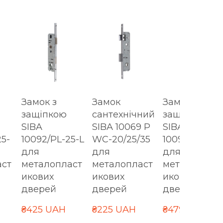
Замок з
Замок
Замок з
защіпкою
сантехнічний
защіпкою
SIBA
SIBA 10069 P
SIBA
25-
10092/PL-25-L
WC-20/25/35
10092/PL-35
для
для
для
аст
металопласт
металопласт
металоплас
икових
икових
икових
дверей
дверей
дверей
₴425 UAH
₴225 UAH
₴479 UAH