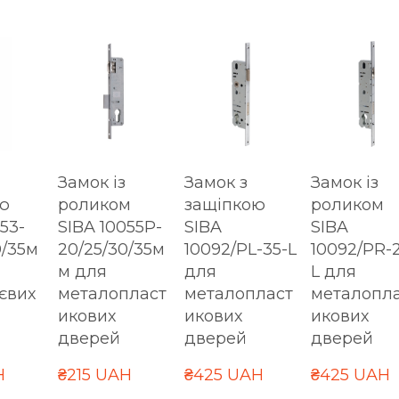
Замок із
Замок з
Замок із
ю
роликом
защіпкою
роликом
53-
SIBA 10055P-
SIBA
SIBA
0/35м
20/25/30/35м
10092/PL-35-L
10092/PR-
м для
для
L для
євих
металопласт
металопласт
металопл
икових
икових
икових
дверей
дверей
дверей
H
₴215 UAH
₴425 UAH
₴425 UAH