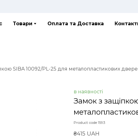
с
Товари
Оплата та Доставка
Контакт
пкою SIBA 10092/PL-25 для металопластикових двер
в наявності
Замок з защіпкою
металопластико
Product code 1593
₴415 UAH