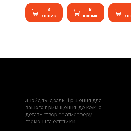
В
В
кошик
кошик
ко
Знайдіть ідеальні рішення для
вашого приміщення, де кожна
деталь створює атмосферу
гармонії та естетики.