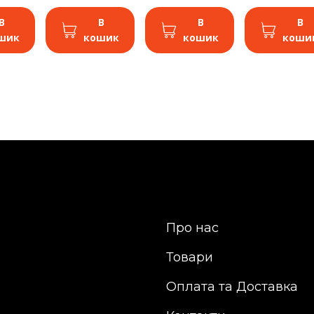
В
В
В
В
шик
кошик
кошик
коши
Про нас
Товари
Оплата та Доставка