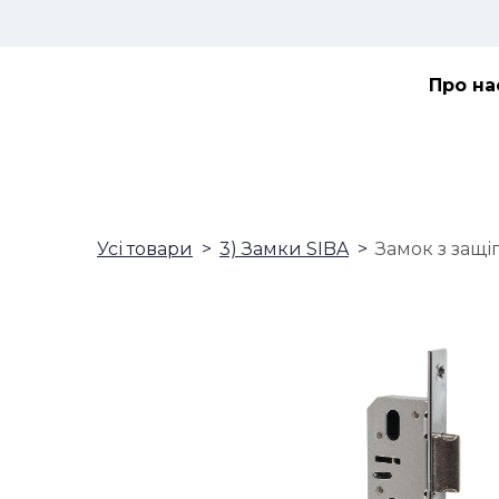
Про на
Усі товари
3) Замки SIBA
Замок з защі