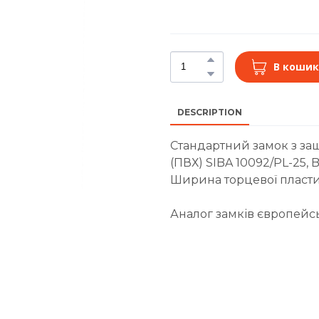
В кошик
DESCRIPTION
Стандартний замок з за
(ПВХ) SIBA 10092/PL-25, 
Ширина торцевої пластин
Аналог замків європейс