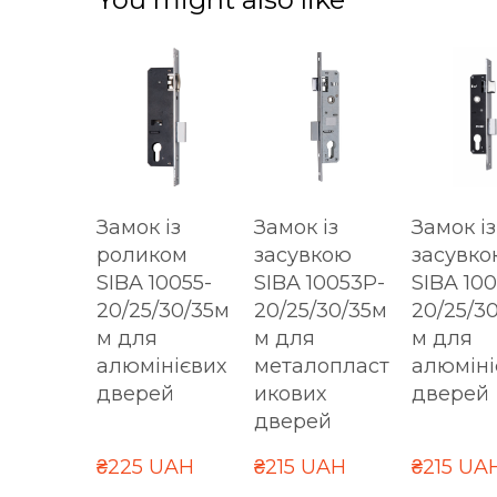
Замок із
Замок із
Замок із
роликом
засувкою
засувко
SIBA 10055-
SIBA 10053P-
SIBA 100
20/25/30/35м
20/25/30/35м
20/25/3
м для
м для
м для
алюмінієвих
металопласт
алюміні
дверей
икових
дверей
дверей
₴225 UAH
₴215 UAH
₴215 UA