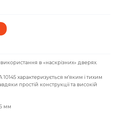
використання в «наскрізних» дверях.
A 10145 характеризується м'яким і тихим
авдяки простій конструкції та високій
45 мм