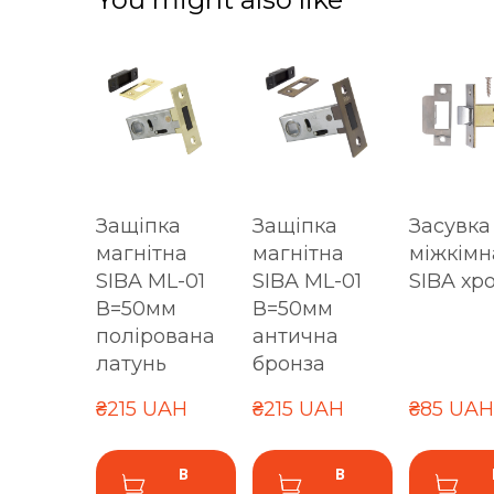
Защіпка
Защіпка
Засувка
магнітна
магнітна
міжкімн
SIBA ML-01
SIBA ML-01
SIBA хр
В=50мм
В=50мм
полірована
антична
латунь
бронза
₴215 UAH
₴215 UAH
₴85 UAH
В
В