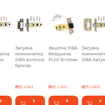
Засувка
Защіпка SIBA
Засувка
атна
міжкімнатна
безшумна
міжкімнат
ом
SIBA антична
PL02 В=45мм
SIBA лату
бронза
₴85 UAH
₴80 UAH
₴85 UAH
В
В
В
В