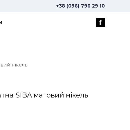
+38 (096) 796 29 10
и
овий нікель
атна SIBA матовий нікель