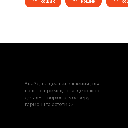
кошик
кошик
ко
Знайдіть ідеальні рішення для
вашого приміщення, де кожна
деталь створює атмосферу
гармонії та естетики.