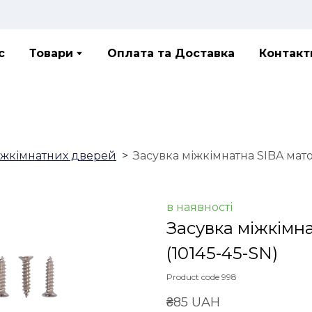
с
Товари
Оплата та Доставка
Контакт
іжкімнатних дверей
Засувка міжкімнатна SIBA мат
в наявності
Засувка міжкімн
(10145-45-SN)
Product code 998
₴85 UAH