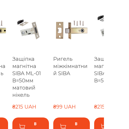
Защіпка
Ригель
Защіпка
на
магнітна
міжкімнатни
магнітна
нь
SIBA ML-01
й SIBA
SIBA ML-01
В=50мм
В=50мм хро
матовий
нікель
₴215 UAH
₴99 UAH
₴215 UAH
В
В
В