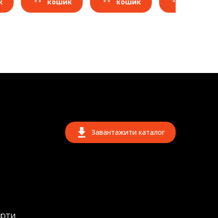
к
кошик
кошик
кошик
Завантажити каталог
ерти