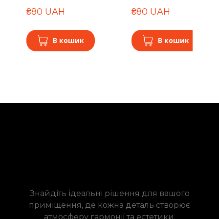
₴80 UAH
₴80 UAH
В кошик
В кошик
Знайдіть ідеальні рішення для вашого
приміщення, де кожна деталь створює
атмосферу гармонії та естетики.