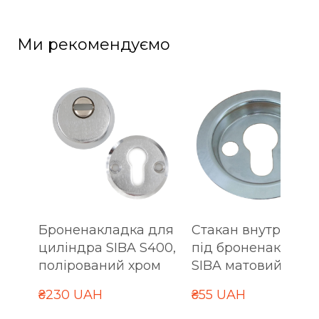
Ми рекомендуємо
Броненакладка для
Стакан внутрішній
циліндра SIBA S400,
під броненакладк
полірований хром
SIBA матовий ніке
₴230 UAH
₴55 UAH