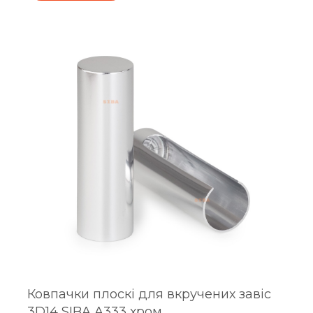
Ковпачки плоскі для вкручених завіс
3D14 SIBA A333 хром