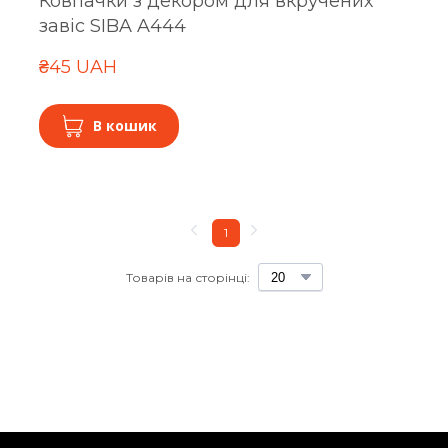
Ковпачки з декором для вкручених
завіс SIBA A444
₴45 UAH
В кошик
1
Товарів на сторінці: