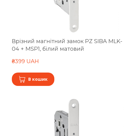
Врізний магнітний замок PZ SIBA MLK-
04 + MSP1, білий матовий
₴399 UAH
В кошик