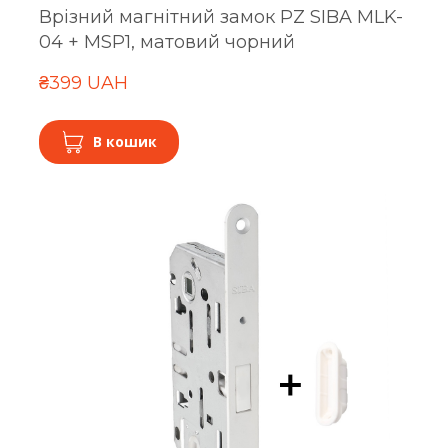
Врізний магнітний замок PZ SIBA MLK-
04 + MSP1, матовий чорний
₴399 UAH
В кошик