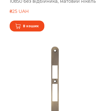
10850 без відбійника, матовий нікель
₴25 UAH
В кошик