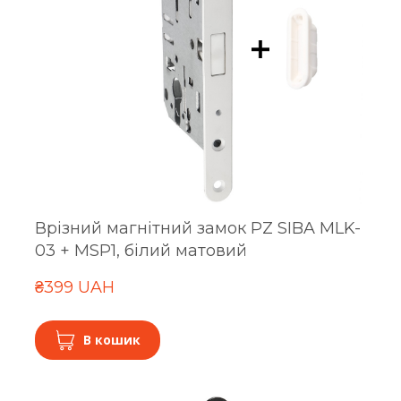
Врізний магнітний замок PZ SIBA MLK-
03 + MSP1, білий матовий
₴399 UAH
В кошик