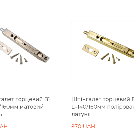
алет торцевий B1
Шпінгалет торцевий 
/160мм матовий
L=140/160мм полірова
ь
латунь
UAH
₴70 UAH