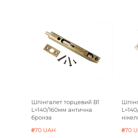
Шпінгалет торцевий B1
Шпінг
L=140/160мм антична
L=140
бронза
нікел
₴70 UAH
₴70 