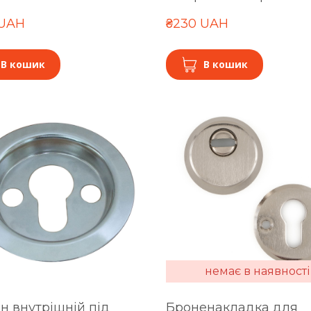
 UAH
₴230 UAH
В кошик
В кошик
немає в наявності
н внутрішній під
Броненакладка для