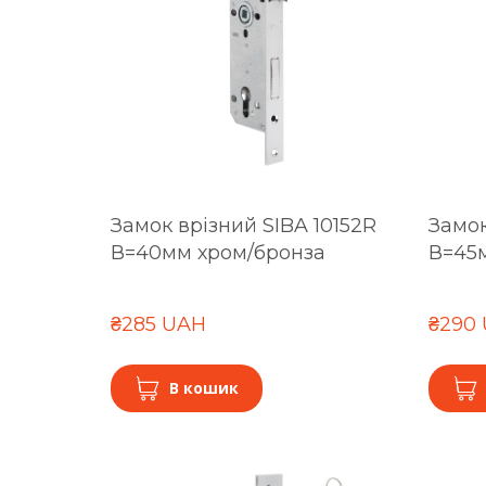
Замок врізний SIBA 10152R
Замок
В=40мм хром/бронза
В=45
₴285 UAH
₴290
В кошик