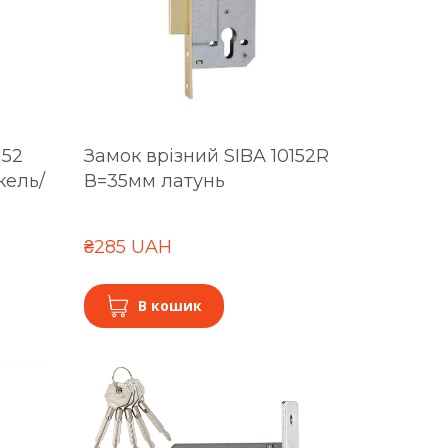
152
Замок врізний SIBA 10152R
кель/
В=35мм латунь
₴285 UAH
В кошик