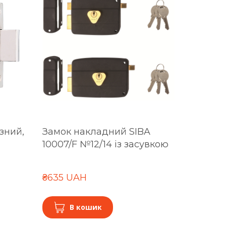
зний,
Замок накладний SIBA
10007/F №12/14 із засувкою
₴635 UAH
В кошик