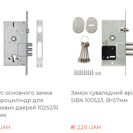
с основного замка
Замок сувальдний врі
вроциліндр для
SIBA 10052/L B=57мм
евих дверей 10252/R
мм
 UAH
₴1 220 UAH