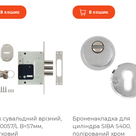
В кошик
В кошик
 сувальдний врізний,
Броненакладка для
10057/L B=57мм,
циліндра SIBA S400,
тковий
полірований хром