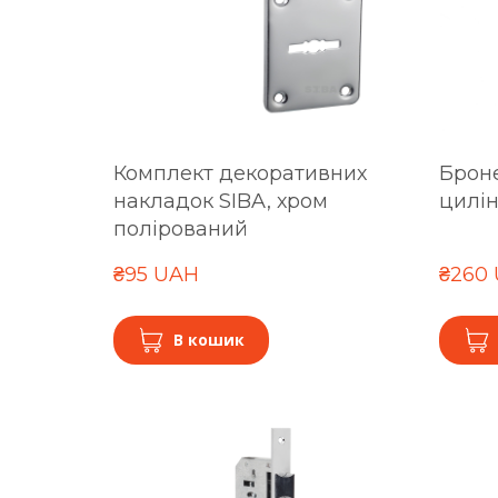
Комплект декоративних
Брон
накладок SIBA, хром
цилін
полірований
₴95 UAH
₴260
В кошик