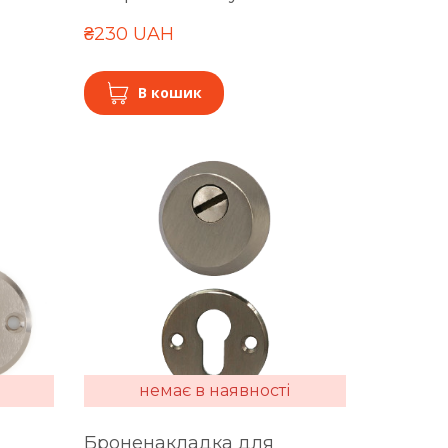
₴230 UAH
В кошик
немає в наявності
Броненакладка для