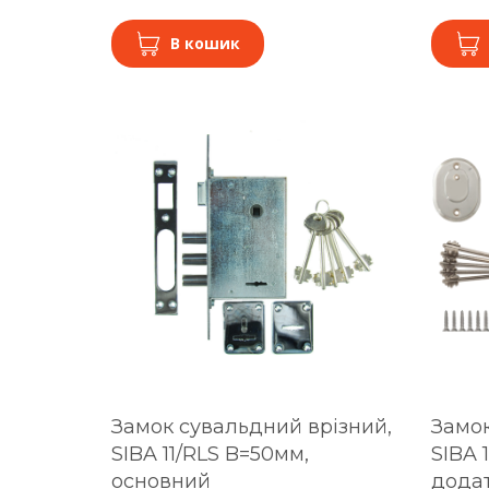
В кошик
Замок сувальдний врізний,
Замок
SIBA 11/RLS B=50мм,
SIBA 
основний
дода