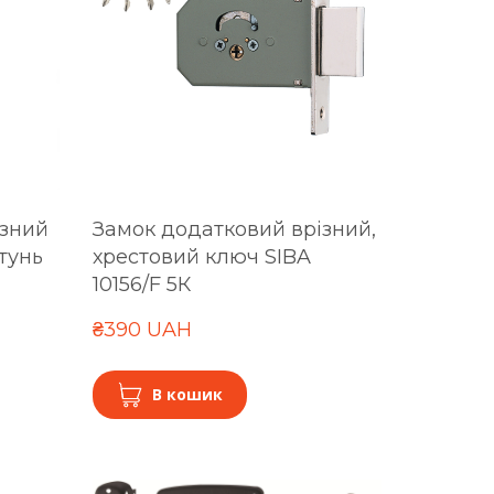
ізний
Замок додатковий врізний,
тунь
хрестовий ключ SIBA
10156/F 5К
₴390 UAH
В кошик