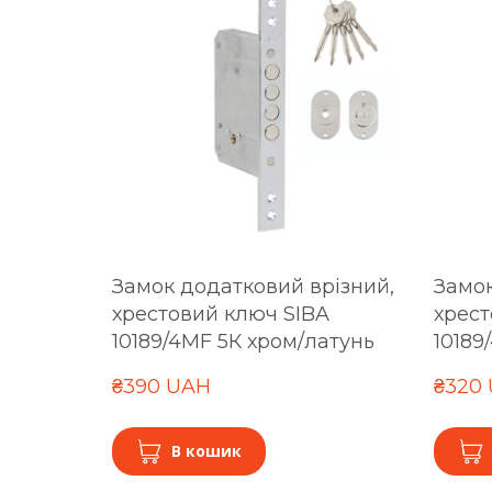
Замок додатковий врізний,
Замок
хрестовий ключ SIBA
хрест
10189/4MF 5К хром/латунь
10189
₴390 UAH
₴320
В кошик