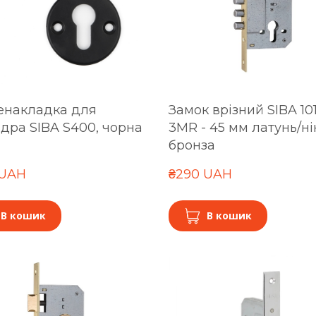
енакладка для
Замок врізний SIBA 10
дра SIBA S400, чорна
3MR - 45 мм латунь/ні
бронза
 UAH
₴290 UAH
В кошик
В кошик