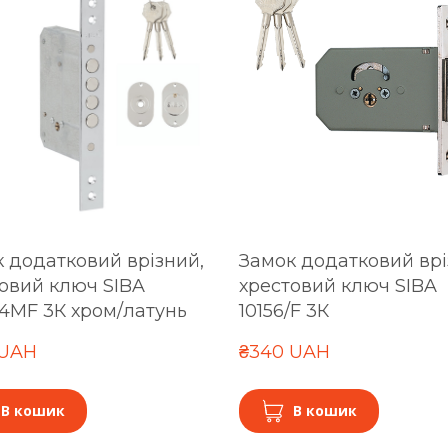
 додатковий врізний,
Замок додатковий врі
овий ключ SIBA
хрестовий ключ SIBA
/4MF 3К хром/латунь
10156/F 3К
 UAH
₴340 UAH
В кошик
В кошик