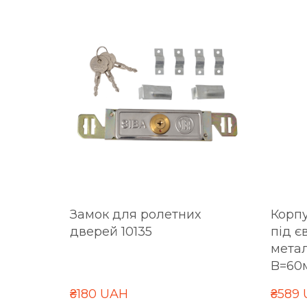
Замок для ролетних
Корпу
дверей 10135
під є
метал
B=60
₴180 UAH
₴589