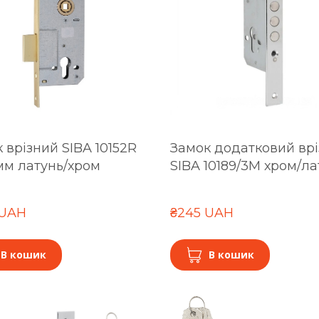
 врізний SIBA 10152R
Замок додатковий вр
мм латунь/хром
SIBA 10189/3M хром/ла
 UAH
₴245 UAH
В кошик
В кошик