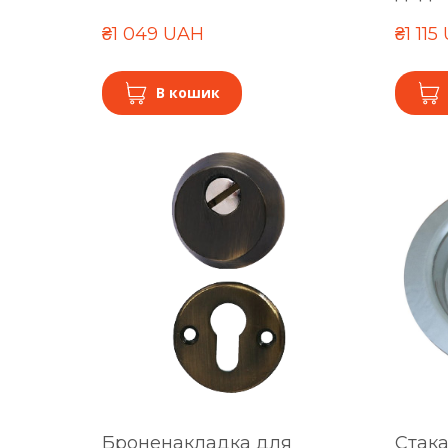
₴1 049 UAH
₴1 115
В кошик
Броненакладка для
Стака