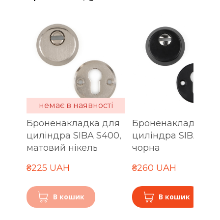
немає в наявності
Броненакладка для
Броненакладка дл
циліндра SIBA S400,
циліндра SIBA S40
матовий нікель
чорна
₴225 UAH
₴260 UAH
В кошик
В кошик