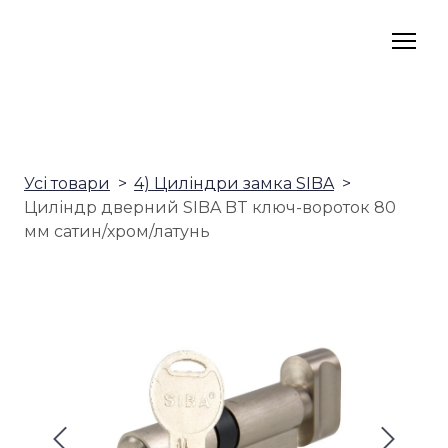
Усі товари
4) Циліндри замка SIBA
Циліндр дверний SIBA BT ключ-вороток 80
мм сатин/хром/латунь