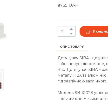
₴755 UAH
В кошик
ОПИС ТОВАРУ
Дотягувач SIBA - це уні
забезпечує рівномірне, 
Вас. Дотягувач SIBA мо
металу, ПВХ та алюмінію
гідравлічною заслінкою.
Модель SB-1002S універс
Підійде для міжкімнатн