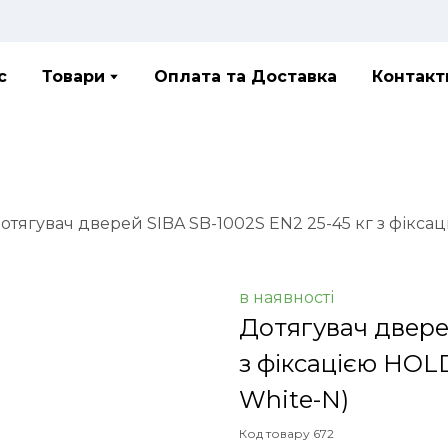
с
Товари
Оплата та Доставка
Контакт
отягувач дверей SIBA SB-1002S EN2 25-45 кг з фікса
в наявності
Дотягувач двере
з фіксацією HOL
White-N)
Код товару 672