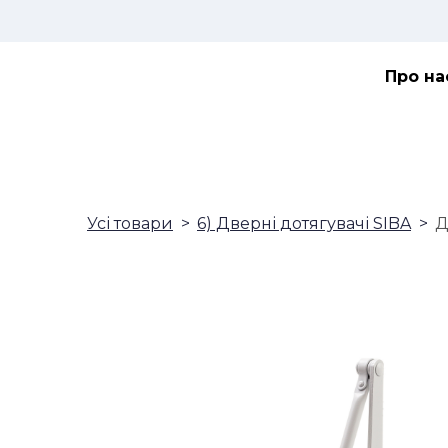
Про на
Усі товари
6) Дверні дотягувачі SIBA
Д