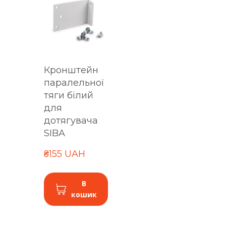
Кронштейн
паралельної
тяги білий
для
дотягувача
SIBA
₴155 UAH
В
кошик