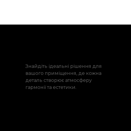
Знайдіть ідеальні рішення для
вашого приміщення, де кожна
деталь створює атмосферу
гармонії та естетики.