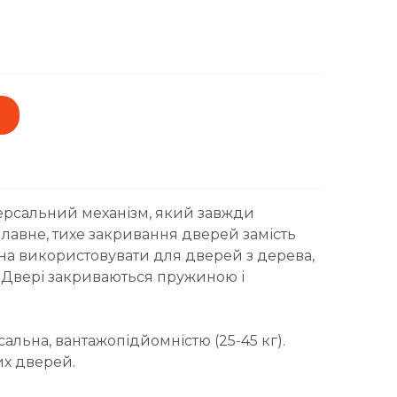
версальний механізм, який завжди
плавне, тихе закривання дверей замість
жна використовувати для дверей з дерева,
. Двері закриваються пружиною і
альна, вантажопідйомністю (25-45 кг).
их дверей.