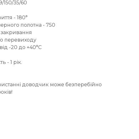
9/150/35/60
ття - 180°
рного полотна - 750
 закривання
го перевиходу
від -20 до +40°C
 - 1 рік.
истанні доводчик може безперебійно
оків!