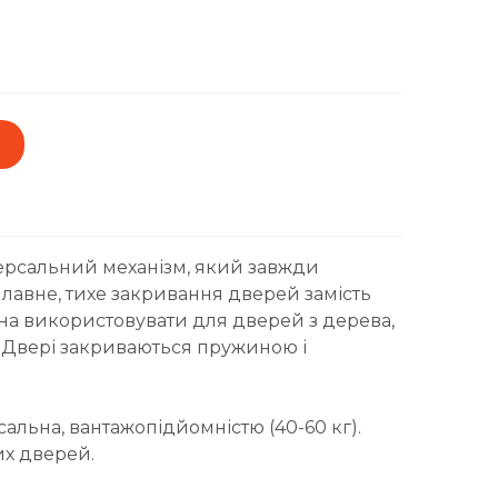
версальний механізм, який завжди
плавне, тихе закривання дверей замість
жна використовувати для дверей з дерева,
. Двері закриваються пружиною і
альна, вантажопідйомністю (40-60 кг).
их дверей.