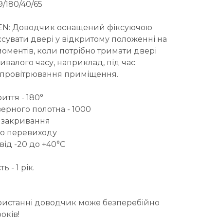
9/180/40/65
EN: Доводчик оснащений фіксуючою
ксувати двері у відкритому положенні на
 моментів, коли потрібно тримати двері
валого часу, наприклад, під час
 провітрювання приміщення.
ття - 180°
рного полотна - 1000
 закривання
го перевиходу
від -20 до +40°C
 - 1 рік.
истанні доводчик може безперебійно
оків!