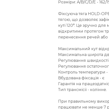
Розміри: A/B/C/D/E - 162/1
Фіксуюча тяга HOLD-OP
тягою, що дозволяє зафі
куті 120°. Це зручно для
відкритими протягом три
перенесення речей або
Максимальний кут відкри
Максимальна широта две
Регулювання швидкості
Регулювання остаточно
Контроль температури - 
Вбудована фіксація - є
Гарантія на працездатність
Тип трансмісії - колінне.
При правильному викор
працювати не менше 7 р