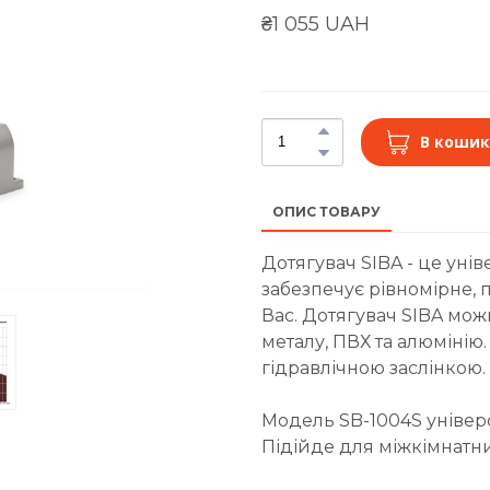
₴1 055 UAH
В кошик
ОПИС ТОВАРУ
Дотягувач SIBA - це уні
забезпечує рівномірне, 
Вас. Дотягувач SIBA мо
металу, ПВХ та алюмінію
гідравлічною заслінкою.
Модель SB-1004S універс
Підійде для міжкімнатн