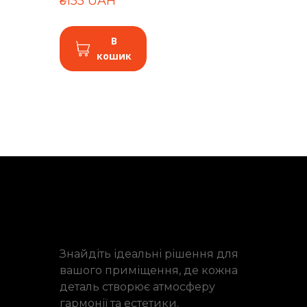
₴155 UAH
В
кошик
Знайдіть ідеальні рішення для
вашого приміщення, де кожна
деталь створює атмосферу
гармонії та естетики.