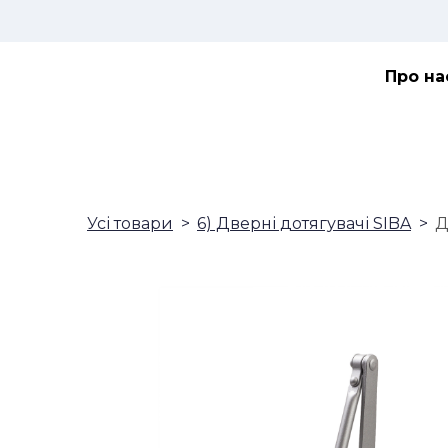
Про на
Усі товари
6) Дверні дотягувачі SIBA
Д