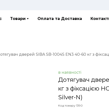
с
Товари
Оплата та Доставка
Контакт
отягувач дверей SIBA SB-1004S EN3 40-60 кг з фікс
в наявності
Дотягувач двере
кг з фіксацією 
Silver-N)
Код товару 1390