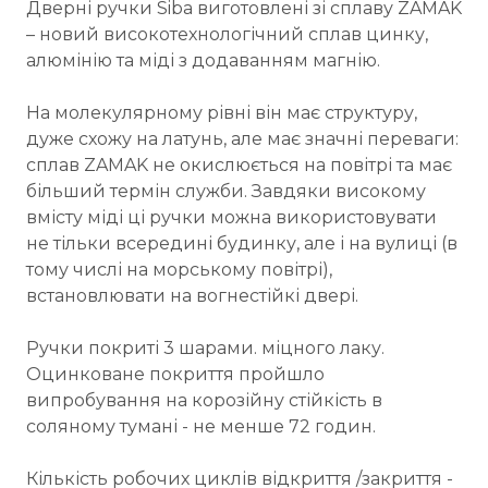
Дверні ручки Siba виготовлені зі сплаву ZAMAK
– новий високотехнологічний сплав цинку,
алюмінію та міді з додаванням магнію.
На молекулярному рівні він має структуру,
дуже схожу на латунь, але має значні переваги:
сплав ZAMAK не окислюється на повітрі та має
більший термін служби. Завдяки високому
вмісту міді ці ручки можна використовувати
не тільки всередині будинку, але і на вулиці (в
тому числі на морському повітрі),
встановлювати на вогнестійкі двері.
Ручки покриті 3 шарами. міцного лаку.
Оцинковане покриття пройшло
випробування на корозійну стійкість в
соляному тумані - не менше 72 годин.
Кількість робочих циклів відкриття /закриття -