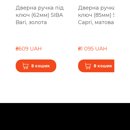
Дверна ручка під
Дверна ручка під
ключ (62мм) SIBA
ключ (85мм) SIBA
Bari, золота
Capri, матова кава
₴609 UAH
₴1 095 UAH
В кошик
В кошик