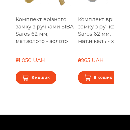
Комплект врізного
Комплект врізного
замку з ручками SIBA
замку з ручками S
Saros 62 мм,
Saros 62 мм,
мат.золото - золото
мат.нікель - хром
₴1 050 UAH
₴965 UAH
В кошик
В кошик