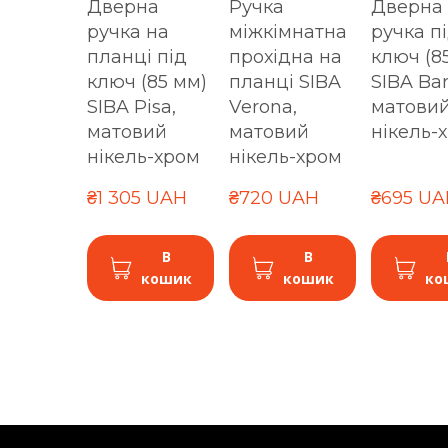
Дверна
Ручка
Дверна
ручка на
міжкімнатна
ручка п
планці під
прохідна на
ключ (8
ключ (85 мм)
планці SIBA
SIBA Bar
SIBA Pisa,
Verona,
матови
матовий
матовий
нікель-
нікель-хром
нікель-хром
₴1 305 UAH
₴720 UAH
₴695 UA
В
В
кошик
кошик
ко