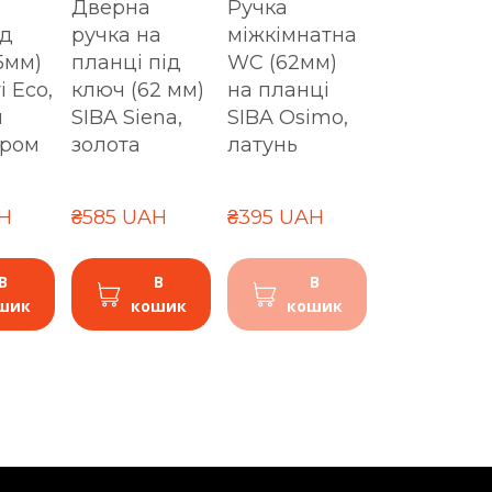
Дверна
Ручка
ід
ручка на
міжкімнатна
5мм)
планці під
WC (62мм)
i Eco,
ключ (62 мм)
на планці
й
SIBA Siena,
SIBA Osimo,
хром
золота
латунь
H
₴585 UAH
₴395 UAH
В
В
В
шик
кошик
кошик