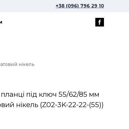
+38 (096) 796 29 10
и
матовий нікель
планці під ключ 55/62/85 мм
овий нікель
(Z02-3K-22-22-(55))