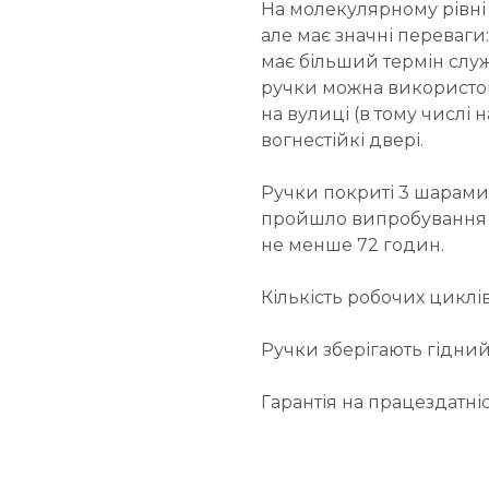
На молекулярному рівні в
але має значні переваги
має більший термін служ
ручки можна використову
на вулиці (в тому числі 
вогнестійкі двері.
Ручки покриті 3 шарами
пройшло випробування на
не менше 72 годин.
Кількість робочих циклів
Ручки зберігають гідний 
Гарантія на працездатніс