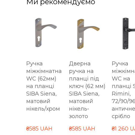
Ми рекомендуємо
Ручка
Дверна
Ручка
міжкімнатна
ручка на
міжкімн
WC (62мм)
планці під
WC на
на планці
ключ (62 мм)
планці 
SIBA Siena,
SIBA Siena,
Rimini,
матовий
матовий
72/90/9
нікель/хром
нікель-
античн
золото
срібло
₴585 UAH
₴585 UAH
₴1 260 