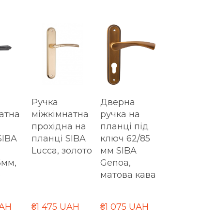
Ручка
Дверна
атна
міжкімнатна
ручка на
прохідна на
планці під
SIBA
планці SIBA
ключ 62/85
Lucca, золото
мм SIBA
6мм,
Genoa,
е
матова кава
UAH
₴1 475 UAH
₴1 075 UAH