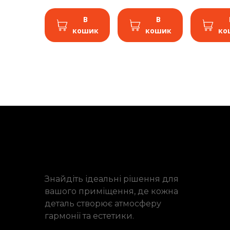
В
В
кошик
кошик
ко
Знайдіть ідеальні рішення для
вашого приміщення, де кожна
деталь створює атмосферу
гармонії та естетики.