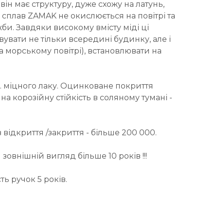
ін має структуру, дуже схожу на латунь,
: сплав ZAMAK не окислюється на повітрі та
би. Завдяки високому вмісту міді ці
вати не тільки всередині будинку, але і
на морському повітрі), встановлювати на
. міцного лаку. Оцинковане покриття
 корозійну стійкість в соляному тумані -
 відкриття /закриття - більше 200 000.
зовнішній вигляд більше 10 років !!!
ть ручок 5 років.