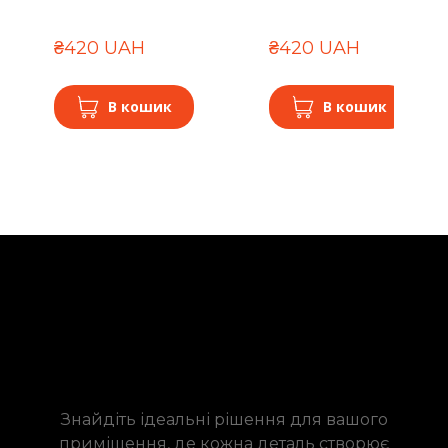
₴420 UAH
₴420 UAH
В кошик
В кошик
Знайдіть ідеальні рішення для вашого
приміщення, де кожна деталь створює