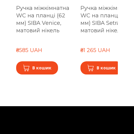
Ручка міжкімнатна
Ручка міжкімнатна
WC на планці (62
WC на планці (90
мм) SIBA Venice,
мм) SIBA Setra,
матовий нікель
матовий нікель/хр
₴585 UAH
₴1 265 UAH
В кошик
В кошик