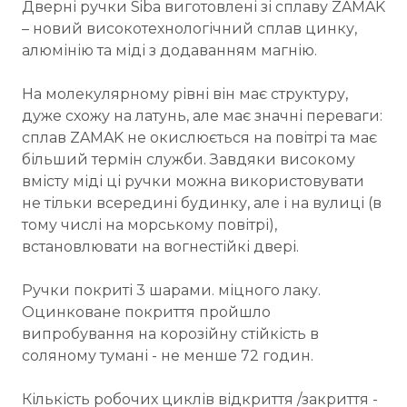
Дверні ручки Siba виготовлені зі сплаву ZAMAK
– новий високотехнологічний сплав цинку,
алюмінію та міді з додаванням магнію.
На молекулярному рівні він має структуру,
дуже схожу на латунь, але має значні переваги:
сплав ZAMAK не окислюється на повітрі та має
більший термін служби. Завдяки високому
вмісту міді ці ручки можна використовувати
не тільки всередині будинку, але і на вулиці (в
тому числі на морському повітрі),
встановлювати на вогнестійкі двері.
Ручки покриті 3 шарами. міцного лаку.
Оцинковане покриття пройшло
випробування на корозійну стійкість в
соляному тумані - не менше 72 годин.
Кількість робочих циклів відкриття /закриття -