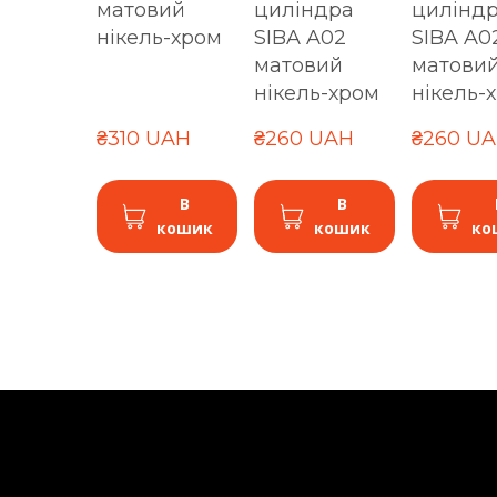
матовий
циліндра
цилінд
нікель-хром
SIBA A02
SIBA A0
матовий
матови
нікель-хром
нікель-
₴310 UAH
₴260 UAH
₴260 U
В
В
кошик
кошик
ко