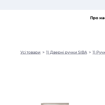
Про на
Усі товари
1) Дверні ручки SIBA
1) Руч