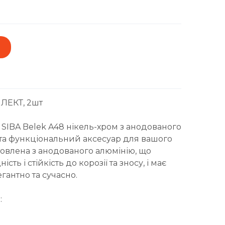
ЛЕКТ, 2шт
 SIBA Belek A48 нікель-хром з анодованого
 та функціональний аксесуар для вашого
отовлена з анодованого алюмінію, що
сть і стійкість до корозії та зносу, і має
гантно та сучасно.
:
.