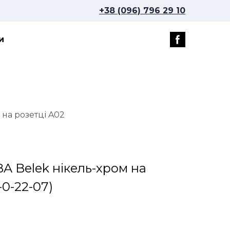
+38 (096) 796 29 10
и
 на розетці A02
A Belek нікель-хром на
0-22-07)