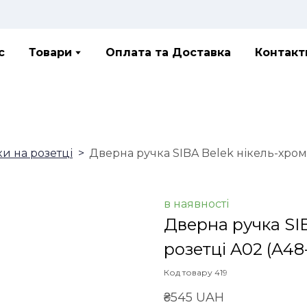
с
Товари
Оплата та Доставка
Контакт
ки на розетці
Дверна ручка SIBA Belek нікель-хром
в наявності
Дверна ручка SIB
розетці A02
(A48-
Код товару 419
₴545 UAH