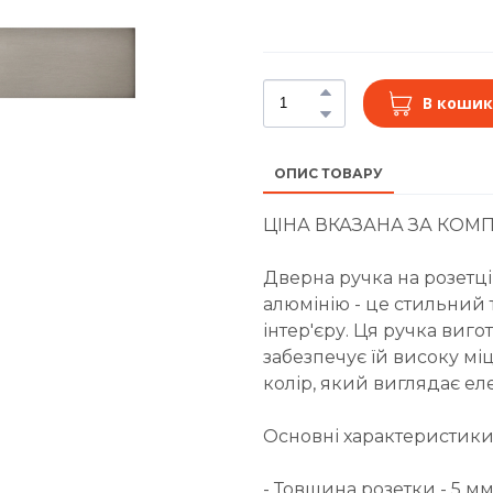
В кошик
ОПИС ТОВАРУ
ЦІНА ВКАЗАНА ЗА КОМП
Дверна ручка на розетці
алюмінію - це стильний
інтер'єру. Ця ручка виг
забезпечує їй високу міцні
колір, який виглядає еле
Основні характеристики
- Товщина розетки - 5 мм