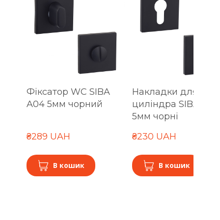
Фіксатор WC SIBA
Накладки для
A04 5мм чорний
циліндра SIBA A04
5мм чорні
₴289 UAH
₴230 UAH
В кошик
В кошик