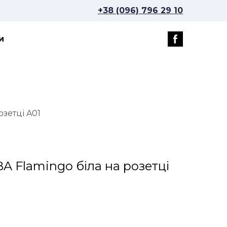
+38 (096) 796 29 10
и
озетці A01
A Flamingo біла на розетці