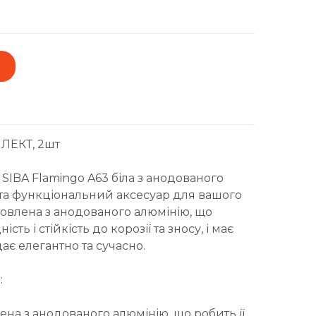
ЛЕКТ, 2шт
 SIBA Flamingo A63 біла з анодованого
 та функціональний аксесуар для вашого
отовлена з анодованого алюмінію, що
сть і стійкість до корозії та зносу, і має
ає елегантно та сучасно.
:
ена з анодованого алюмінію, що робить її