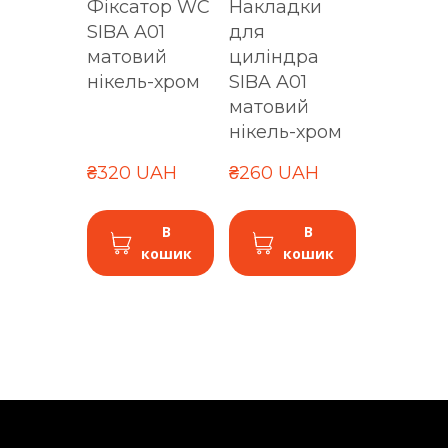
Фіксатор WC
Накладки
SIBA A01
для
матовий
циліндра
нікель-хром
SIBA A01
матовий
нікель-хром
₴320 UAH
₴260 UAH
В
В
кошик
кошик