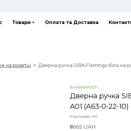
с
Товари
Оплата та Доставка
Контакт
ки на розетці
Дверна ручка SIBA Flamingo біла на р
в наявності
Дверна ручка SIB
A01
(A63-0-22-10)
Код товару 410
₴665 UAH