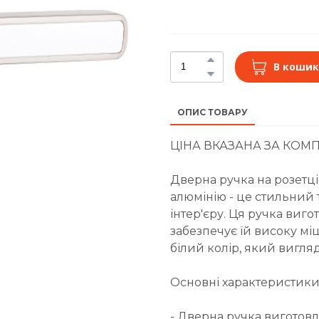
В кошик
ОПИС ТОВАРУ
ЦІНА ВКАЗАНА ЗА КОМП
Дверна ручка на розетці
алюмінію - це стильний
інтер'єру. Ця ручка виг
забезпечує їй високу міцні
білий колір, який вигляд
Основні характеристики
- Дверна ручка виготовл