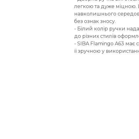
легкою та дуже міцною. 
навколишнього середови
без ознак зносу.
- Білий колір ручки надає
до різних стилів оформле
- SIBA Flamingo A63 має
її зручною у використанн