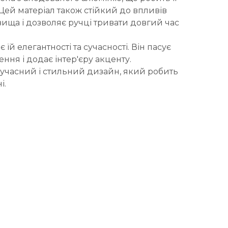
Цей матеріал також стійкий до впливів
ща і дозволяє ручці тривати довгий час
 їй елегантності та сучасності. Він пасує
ння і додає інтер'єру акценту.
 сучасний і стильний дизайн, який робить
і.