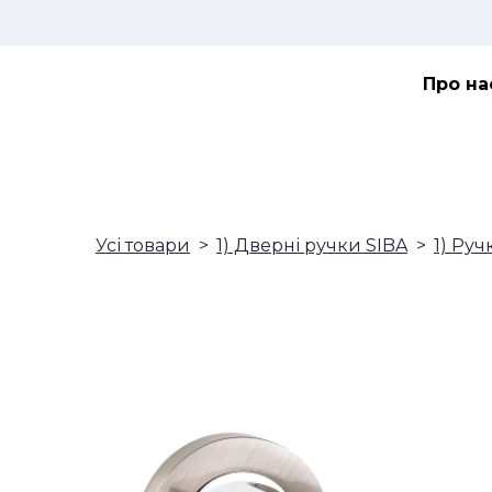
Про на
Усі товари
1) Дверні ручки SIBA
1) Руч