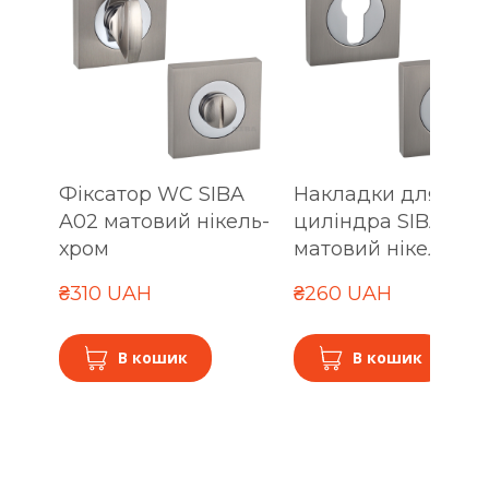
Фіксатор WC SIBA
Накладки для
A02 матовий нікель-
циліндра SIBA A02
хром
матовий нікель-хр
₴310 UAH
₴260 UAH
В кошик
В кошик