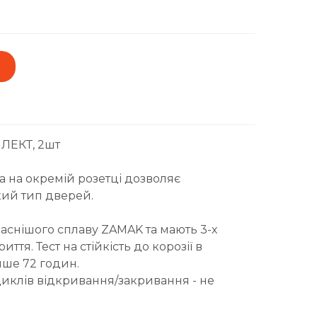
ЛЕКТ, 2шт
a на окремій розетці дозволяє
кий тип дверей.
аснішого сплаву ZAMAK та мають 3-х
ття. Тест на стійкість до корозії в
нше 72 годин.
циклів відкривання/закривання - не