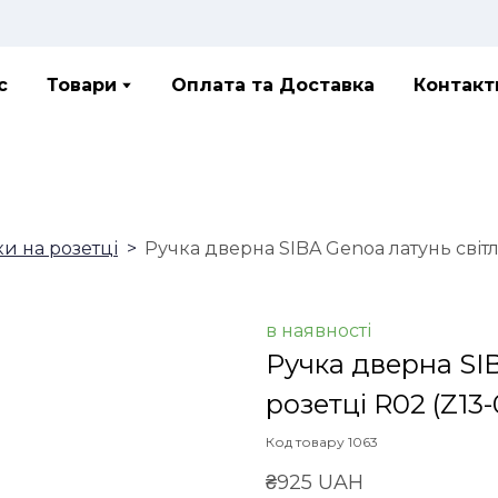
с
Товари
Оплата та Доставка
Контакт
ки на розетці
Ручка дверна SIBA Genoa латунь світл
в наявності
Ручка дверна SIB
розетці R02
(Z13-
Код товару 1063
₴925 UAH