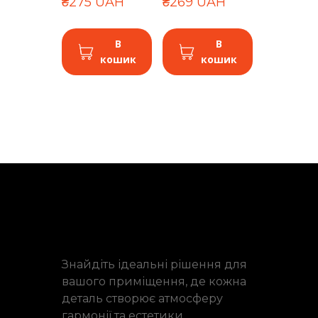
₴275 UAH
₴269 UAH
В
В
кошик
кошик
Знайдіть ідеальні рішення для
вашого приміщення, де кожна
деталь створює атмосферу
гармонії та естетики.