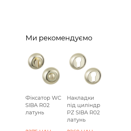
Ми рекомендуємо
Фіксатор WC
Накладки
SIBA R02
під циліндр
латунь
PZ SIBA R02
латунь