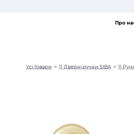
Про на
Усі товари
1) Дверні ручки SIBA
1) Руч