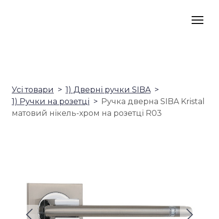
Усі товари
1) Дверні ручки SIBA
1) Ручки на розетці
Ручка дверна SIBA Kristal
матовий нікель-хром на розетці R03