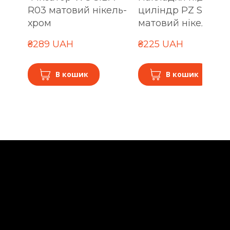
R03 матовий нікель-
циліндр PZ SIBA R
хром
матовий нікель-хр
₴289 UAH
₴225 UAH
В кошик
В кошик