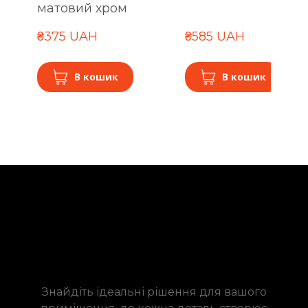
матовий хром
₴375 UAH
₴585 UAH
В кошик
В кошик
Знайдіть ідеальні рішення для вашого