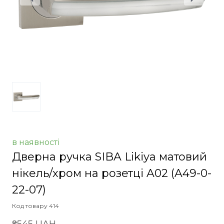
в наявності
Дверна ручка SIBA Likiya матовий
нікель/хром на розетці A02
(A49-0-
22-07)
Код товару 414
₴545 UAH