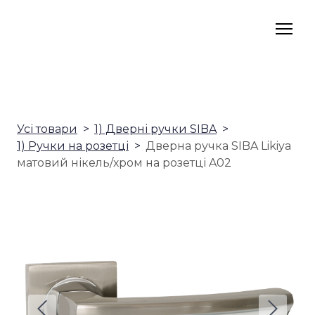
Усі товари
1) Дверні ручки SIBA
1) Ручки на розетці
Дверна ручка SIBA Likiya
матовий нікель/хром на розетці A02