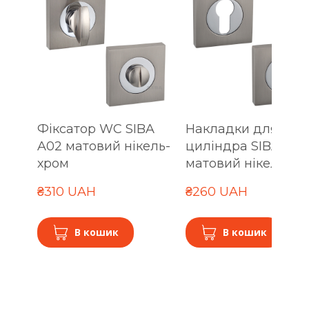
Фіксатор WC SIBA
Накладки для
A02 матовий нікель-
циліндра SIBA A02
хром
матовий нікель-хр
₴310 UAH
₴260 UAH
В кошик
В кошик