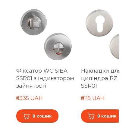
Фіксатор WC SIBA
Накладки для
SSR01 з індикатором
циліндра PZ SIBA
зайнятості
SSR01
₴335 UAH
₴115 UAH
В кошик
В кошик