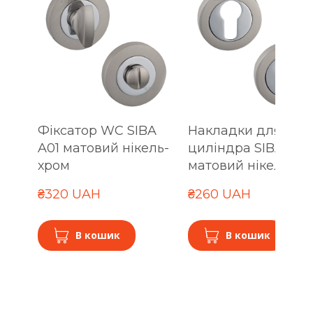
Фіксатор WC SIBA
Накладки для
A01 матовий нікель-
циліндра SIBA A01
хром
матовий нікель-хр
₴320 UAH
₴260 UAH
В кошик
В кошик