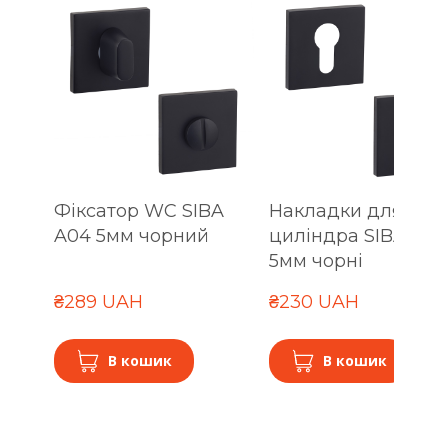
Фіксатор WC SIBA
Накладки для
A04 5мм чорний
циліндра SIBA A04
5мм чорні
₴289 UAH
₴230 UAH
В кошик
В кошик