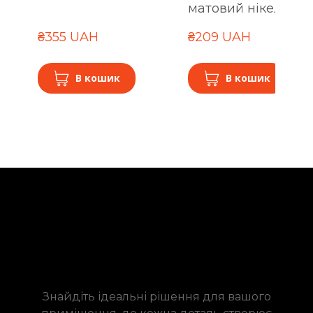
матовий нікель
₴355 UAH
₴209 UAH
В кошик
В кошик
Знайдіть ідеальні рішення для вашого