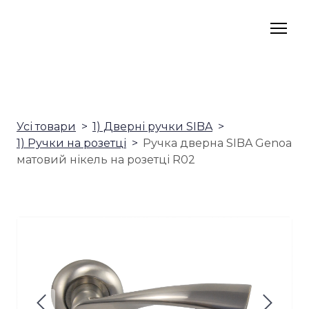
Усі товари
1) Дверні ручки SIBA
1) Ручки на розетці
Ручка дверна SIBA Genoa
матовий нікель на розетці R02