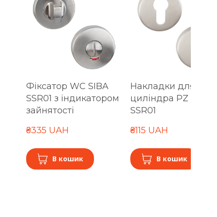
Фіксатор WC SIBA
Накладки для
SSR01 з індикатором
циліндра PZ SIBA
зайнятості
SSR01
₴335 UAH
₴115 UAH
В кошик
В кошик