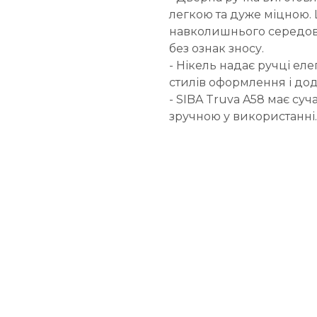
легкою та дуже міцною. 
навколишнього середови
без ознак зносу.
- Нікель надає ручці елег
стилів оформлення і дода
- SIBA Truva A58 має суч
зручною у використанні.