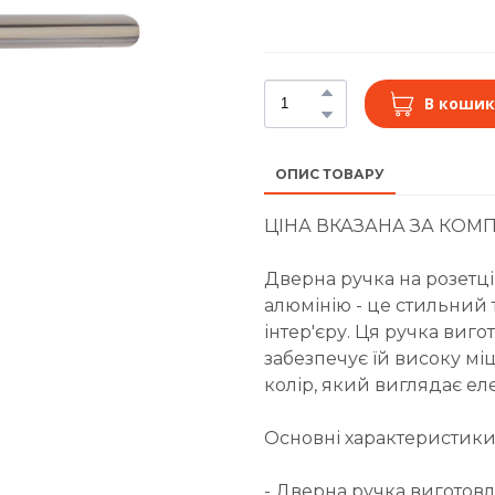
В кошик
ОПИС ТОВАРУ
ЦІНА ВКАЗАНА ЗА КОМП
Дверна ручка на розетці
алюмінію - це стильний
інтер'єру. Ця ручка виг
забезпечує їй високу міцні
колір, який виглядає еле
Основні характеристики
- Дверна ручка виготовл