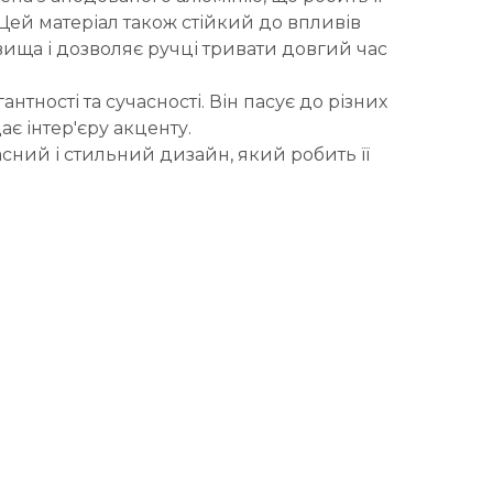
Цей матеріал також стійкий до впливів
ща і дозволяє ручці тривати довгий час
антності та сучасності. Він пасує до різних
є інтер'єру акценту.
асний і стильний дизайн, який робить її