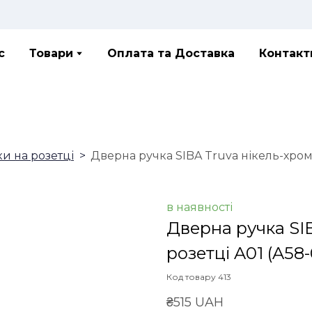
с
Товари
Оплата та Доставка
Контакт
ки на розетці
Дверна ручка SIBA Truva нікель-хром 
в наявності
Дверна ручка SIB
розетці A01
(A58-
Код товару 413
₴515 UAH