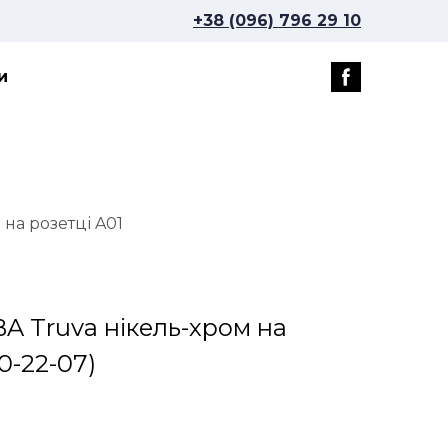
+38 (096) 796 29 10
и
на розетці A01
A Truva нікель-хром на
0-22-07)