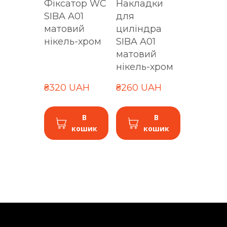
Фіксатор WC
Накладки
SIBA A01
для
матовий
циліндра
нікель-хром
SIBA A01
матовий
нікель-хром
₴320 UAH
₴260 UAH
В
В
кошик
кошик