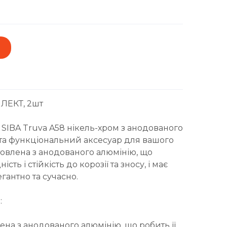
ЛЕКТ, 2шт
 SIBA Truva A58 нікель-хром з анодованого
 та функціональний аксесуар для вашого
отовлена з анодованого алюмінію, що
сть і стійкість до корозії та зносу, і має
гантно та сучасно.
:
ена з анодованого алюмінію, що робить її