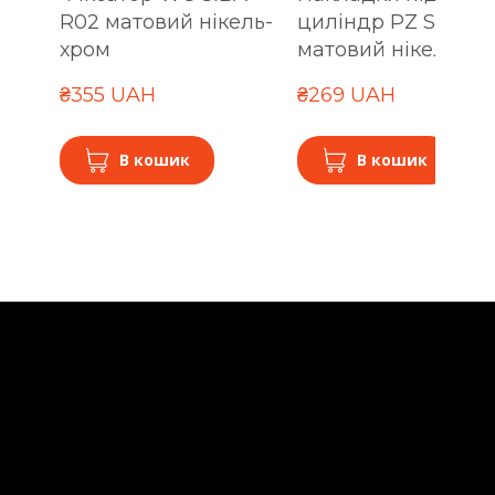
R02 матовий нікель-
циліндр PZ SIBA R
хром
матовий нікель-хр
₴355 UAH
₴269 UAH
В кошик
В кошик