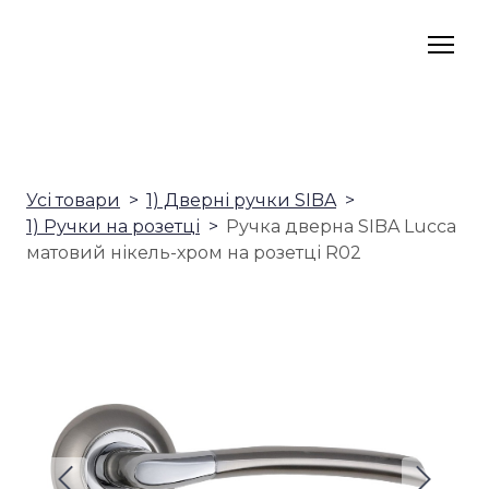
Усі товари
1) Дверні ручки SIBA
1) Ручки на розетці
Ручка дверна SIBA Lucca
матовий нікель-хром на розетці R02