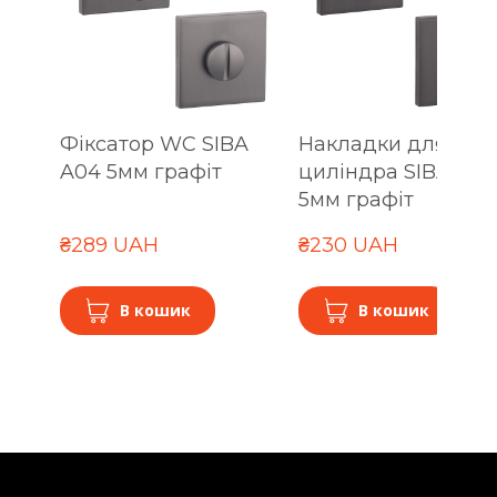
Фіксатор WC SIBA
Накладки для
A04 5мм графіт
циліндра SIBA A04
5мм графіт
₴289 UAH
₴230 UAH
В кошик
В кошик