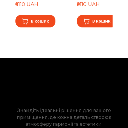
₴110 UAH
₴110 UAH
В кошик
В кошик
Знайдіть ідеальні рішення для вашого
приміщення, де кожна деталь створює
атмосферу гармонії та естетики.