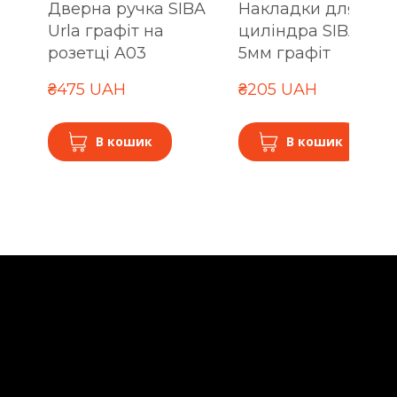
Дверна ручка SIBA
Накладки для
Urla графіт на
циліндра SIBA A03
розетці A03
5мм графіт
₴475 UAH
₴205 UAH
В кошик
В кошик