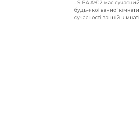
- SIBA AY02 має сучасни
будь-якої ванної кімнати
сучасності ванній кімнаті