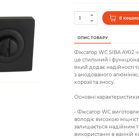
В кошик
ОПИС ТОВАРУ
Фіксатор WC SIBA AY02 ч
це стильний і функціона
який додає надійності т
з анодованого алюмінію,
корозії та зносу.
Основні характеристики
- Фіксатор WC виготовл
володіє високою міцністю
залишається надійним т
використанні в ванній кі