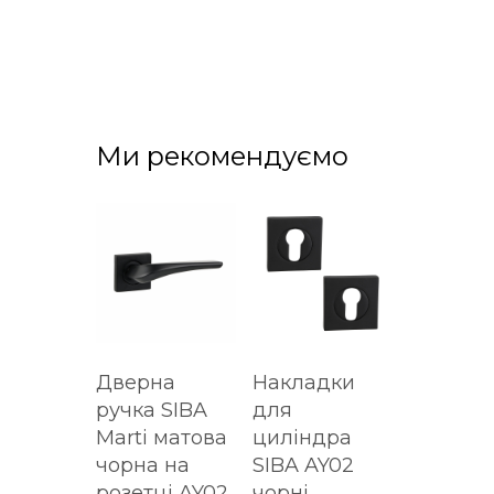
Ми рекомендуємо
Дверна
Накладки
ручка SIBA
для
Marti матова
циліндра
чорна на
SIBA AY02
розетці AY02
чорні