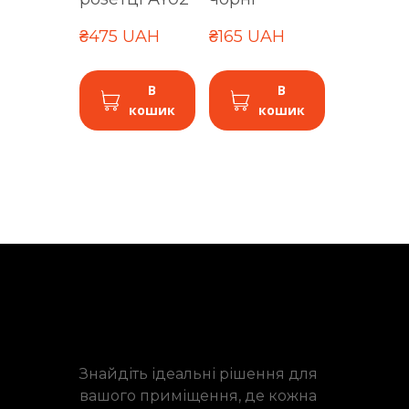
₴475 UAH
₴165 UAH
В
В
кошик
кошик
Знайдіть ідеальні рішення для
вашого приміщення, де кожна