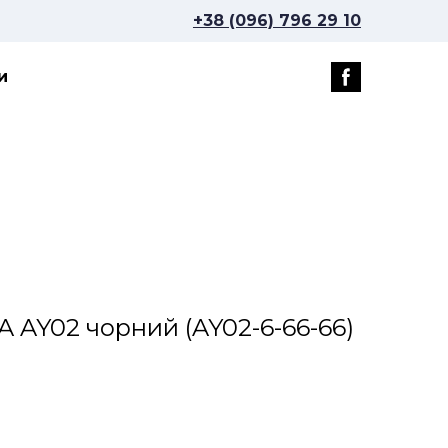
+38 (096) 796 29 10
и
A AY02 чорний
(AY02-6-66-66)