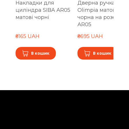
Накладки для
Дверна ручка SIBA
циліндра SIBA AR05
Olimpia матова
матові чорні
чорна на розетці
AR05
₴165 UAH
₴695 UAH
В кошик
В кошик