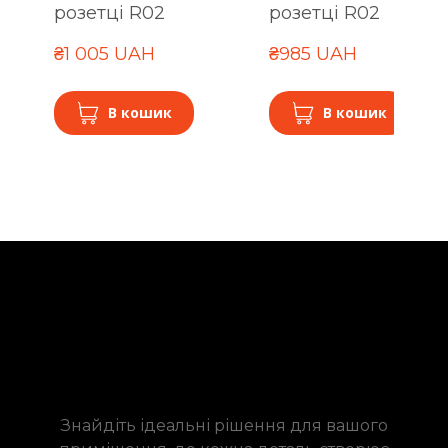
розетці R02
розетці R02
₴1 005 UAH
₴985 UAH
В кошик
В кошик
Знайдіть ідеальні рішення для вашого