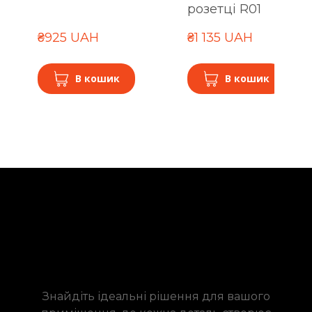
розетці R01
₴925 UAH
₴1 135 UAH
В кошик
В кошик
Знайдіть ідеальні рішення для вашого