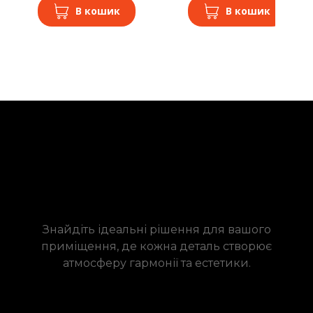
В кошик
В кошик
Знайдіть ідеальні рішення для вашого
приміщення, де кожна деталь створює
атмосферу гармонії та естетики.