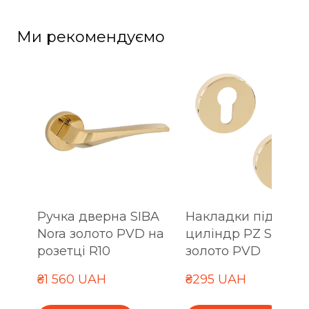
Ми рекомендуємо
Ручка дверна SIBA
Накладки під
Nora золото PVD на
циліндр PZ SIBA R
розетці R10
золото PVD
₴1 560 UAH
₴295 UAH