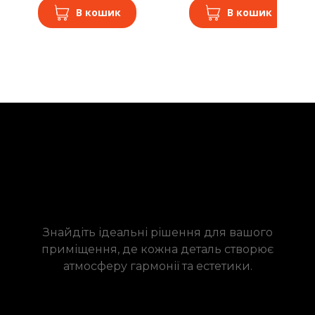
В кошик
В кошик
Знайдіть ідеальні рішення для вашого
приміщення, де кожна деталь створює
атмосферу гармонії та естетики.