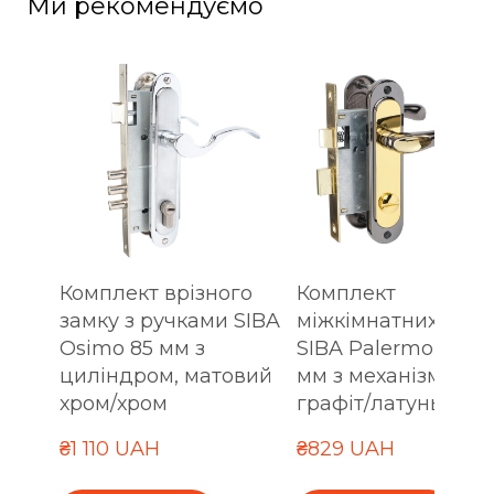
Ми рекомендуємо
Комплект врізного
Комплект
замку з ручками SIBA
міжкімнатних ручо
Osimo 85 мм з
SIBA Palermo WC 6
циліндром, матовий
мм з механізмом,
хром/хром
графіт/латунь
₴1 110 UAH
₴829 UAH