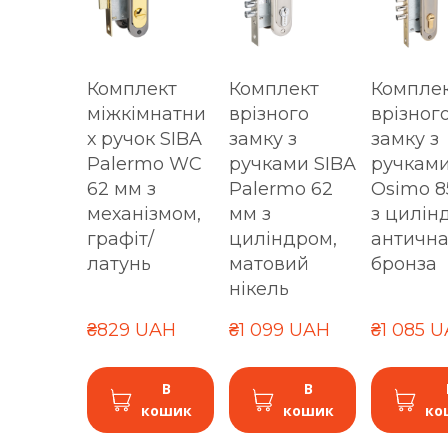
Комплект
Комплект
Компле
міжкімнатни
врізного
врізног
х ручок SIBA
замку з
замку з
Palermo WC
ручками SIBA
ручками
62 мм з
Palermo 62
Osimo 8
механізмом,
мм з
з цилін
графіт/
циліндром,
античн
латунь
матовий
бронза
нікель
₴829 UAH
₴1 099 UAH
₴1 085 
В
В
кошик
кошик
ко