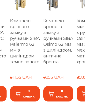
Комплект
Комплект
Комплект
ни
врізного
врізного
міжкімнатни
BA
замку з
замку з
х ручок SIBA
WC
ручками SIBA
ручками SIBA
Osimo WC 6
Palermo 62
Osimo 62 мм
мм з
м,
мм з
з циліндром,
механізмом,
ото
циліндром,
антична
матовий
темне золото
бронза
хром/хром
₴1 155 UAH
₴955 UAH
₴589 UAH
В
В
В
к
кошик
кошик
кошик