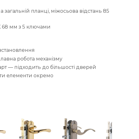
 загальній планці, міжосьова відстань 85
K 68 мм з 5 ключами
 встановлення
плавна робота механізму
рт — підходить до більшості дверей
ати елементи окремо