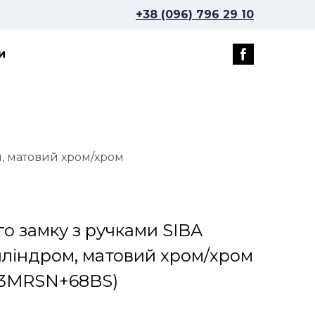
+38 (096) 796 29 10
и
м, матовий хром/хром
го замку з ручками SIBA
иліндром, матовий хром/хром
23MRSN+68BS)