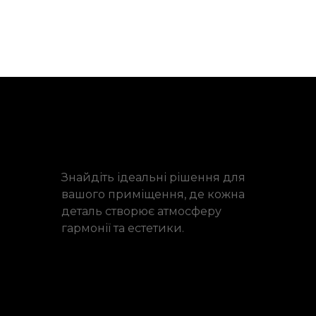
Знайдіть ідеальні рішення для
вашого приміщення, де кожна
деталь створює атмосферу
гармонії та естетики.