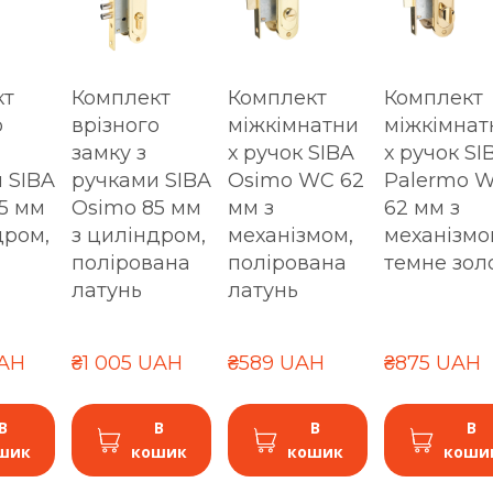
кт
Комплект
Комплект
Комплект
о
врізного
міжкімнатни
міжкімнат
замку з
х ручок SIBA
х ручок SI
 SIBA
ручками SIBA
Osimo WC 62
Palermo 
5 мм
Osimo 85 мм
мм з
62 мм з
дром,
з циліндром,
механізмом,
механізмо
а
полірована
полірована
темне зол
латунь
латунь
UAH
₴1 005 UAH
₴589 UAH
₴875 UAH
В
В
В
В
шик
кошик
кошик
коши