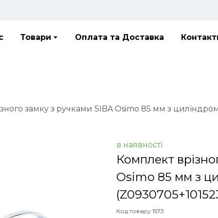
с
Товари
Оплата та Доставка
Контакт
зного замку з ручками SIBA Osimo 85 мм з циліндро
в наявності
Комплект врізно
Osimo 85 мм з ц
(Z0930705+1015
Код товару 1573