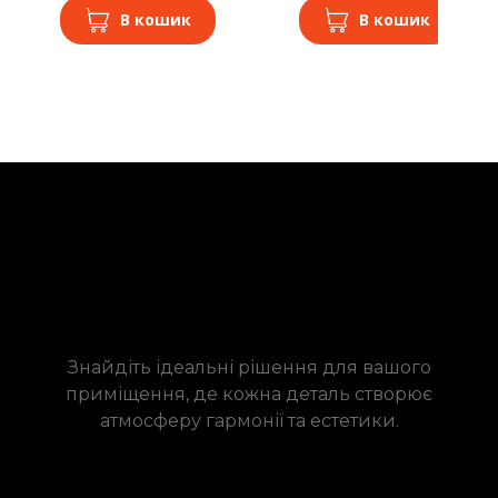
В кошик
В кошик
Знайдіть ідеальні рішення для вашого
приміщення, де кожна деталь створює
атмосферу гармонії та естетики.