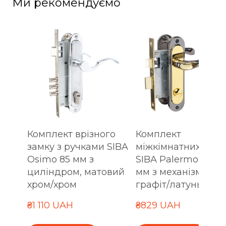
Ми рекомендуємо
Комплект врізного
Комплект
замку з ручками SIBA
міжкімнатних ручо
Osimo 85 мм з
SIBA Palermo WC 6
циліндром, матовий
мм з механізмом,
хром/хром
графіт/латунь
₴1 110 UAH
₴829 UAH