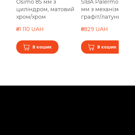
Osimo 85 мм з
SIBA Palermo WC 6
циліндром, матовий
мм з механізмом,
хром/хром
графіт/латунь
₴1 110 UAH
₴829 UAH
В кошик
В кошик