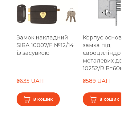
Замок накладний
Корпус основного
SIBA 10007/F №12/14
замка під
із засувкою
євроциліндр для
металевих дверей
10252/R B=60мм
₴635 UAH
₴589 UAH
В кошик
В кошик